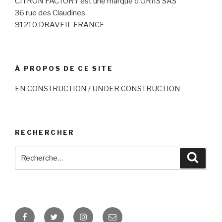
CITRON FACTORY est une marque d’ORIIS SAS
36 rue des Claudines
91210 DRAVEIL FRANCE
À PROPOS DE CE SITE
EN CONSTRUCTION / UNDER CONSTRUCTION
RECHERCHER
Recherche
Reche
pour
:
Facebook
Twitter
Instagram
E-