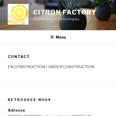
Aller
au
CITRON FACTORY
contenu
Accessoires et Technologies
principal
Menu
CONTACT
EN CONSTRUCTION / UNDER CONSTRUCTION
RETROUVEZ-NOUS
Adresse