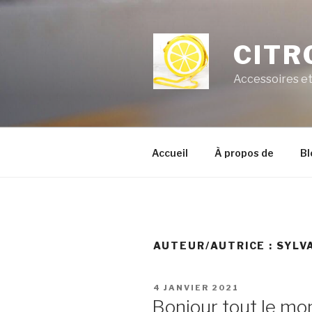
Aller
au
contenu
CITR
principal
Accessoires e
Accueil
À propos de
Bl
AUTEUR/AUTRICE :
SYLV
PUBLIÉ
4 JANVIER 2021
LE
Bonjour tout le mo