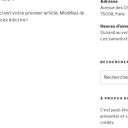
Adresse
Avenue des C
 est votre premier article. Modifiez-le
75008, Paris
ez à écrire !
Heures d’ouv
Du lundi au v
Les samedi et
RECHERCHE
Recherche
pour
:
À PROPOS D
C’est peut-êtr
présenter et v
crédits.