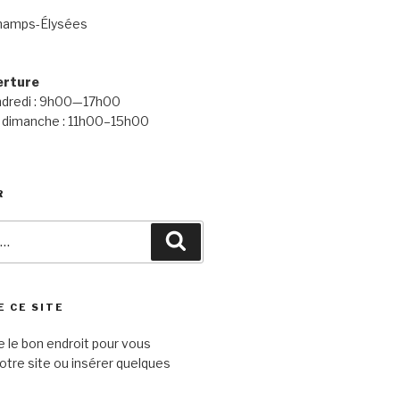
hamps-Élysées
erture
endredi : 9h00—17h00
 dimanche : 11h00–15h00
R
Recherche
E CE SITE
e le bon endroit pour vous
otre site ou insérer quelques