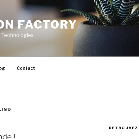
ON FACTORY
t Technologies
og
Contact
AIND
RETROUVEZ
nde !