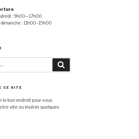
erture
endredi : 9h00—17h00
 dimanche : 11h00–15h00
R
Recherche
E CE SITE
e le bon endroit pour vous
otre site ou insérer quelques