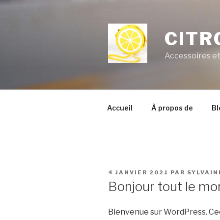
Aller
au
contenu
CITR
principal
Accessoires e
Accueil
À propos de
Bl
PUBLIÉ
4 JANVIER 2021
PAR
SYLVAIN
LE
Bonjour tout le mo
Bienvenue sur WordPress. Ceci