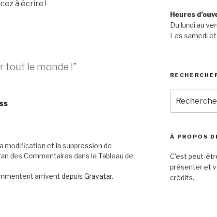
ez à écrire !
Heures d’ouv
Du lundi au v
Les samedi et
 tout le monde !”
RECHERCHE
Recherche
ss
pour
:
À PROPOS D
a modification et la suppression de
écran des Commentaires dans le Tableau de
C’est peut-êtr
présenter et v
ommentent arrivent depuis
Gravatar
.
crédits.