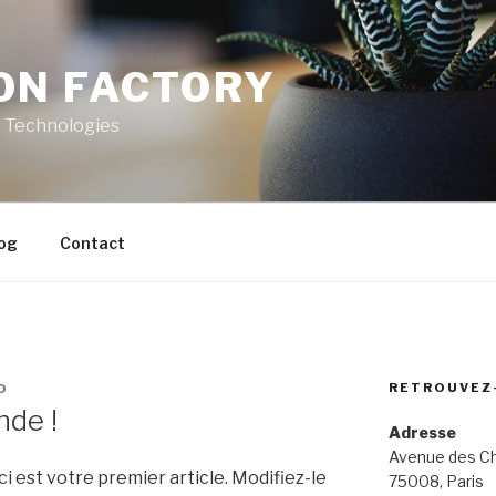
ON FACTORY
t Technologies
og
Contact
RETROUVEZ
D
nde !
Adresse
Avenue des C
 est votre premier article. Modifiez-le
75008, Paris