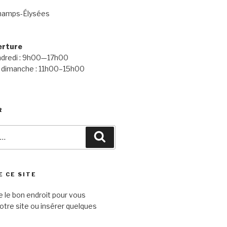
hamps-Élysées
erture
endredi : 9h00—17h00
 dimanche : 11h00–15h00
R
Recherche
E CE SITE
e le bon endroit pour vous
otre site ou insérer quelques