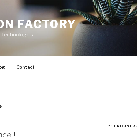
ON FACTORY
t Technologies
og
Contact
É
RETROUVEZ
nde !