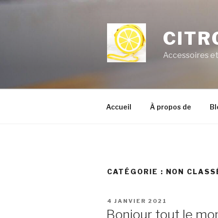
Aller
au
contenu
CITR
principal
Accessoires e
Accueil
À propos de
Bl
CATÉGORIE :
NON CLASS
PUBLIÉ
4 JANVIER 2021
LE
Bonjour tout le mo