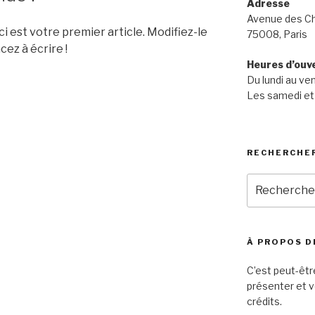
Adresse
Avenue des C
 est votre premier article. Modifiez-le
75008, Paris
ez à écrire !
Heures d’ouv
Du lundi au v
Les samedi et
RECHERCHE
Recherche
pour
:
À PROPOS D
C’est peut-êtr
présenter et v
crédits.